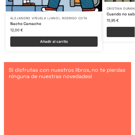
CRISTINA DURÁN
Cuando no sab
ALEJANDRO VIÑUELA (JANO)
,
RODRIGO COTA
15,95
€
Nacho Camacho
12,00
€
Añadir al carrito
Si disfrutas con nuestros libros, no te pierdas
ninguna de nuestras novedades!