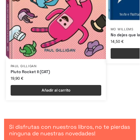
MO WILLEMS
No dejes que l
14,50
€
PAUL GILLIGAN
Pluto Rocket II (CAT)
19,90
€
Añadir al carrito
Si disfrutas con nuestros libros, no te pierdas
ninguna de nuestras novedades!