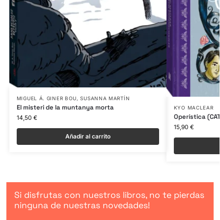
MIGUEL Á. GINER BOU
,
SUSANNA MARTÍN
El misteri de la muntanya morta
KYO MACLEAR
Operística (CA
14,50
€
15,90
€
Añadir al carrito
Si disfrutas con nuestros libros, no te pierdas
ninguna de nuestras novedades!