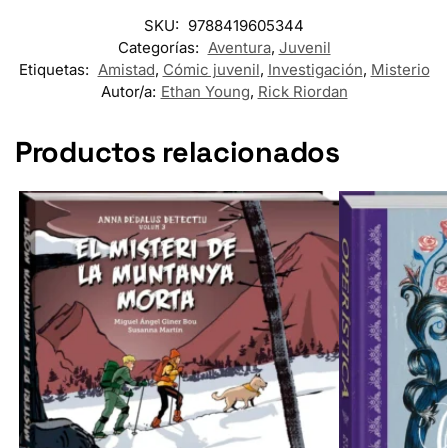
SKU:
9788419605344
Categorías:
Aventura
,
Juvenil
Etiquetas:
Amistad
,
Cómic juvenil
,
Investigación
,
Misterio
Autor/a:
Ethan Young
,
Rick Riordan
Productos relacionados