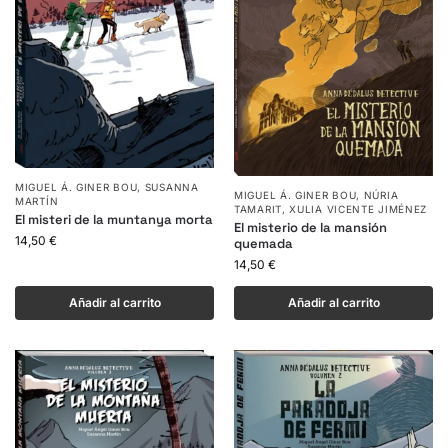
MIGUEL Á. GINER BOU
,
SUSANNA
MIGUEL Á. GINER BOU
,
NÚRIA
MARTÍN
TAMARIT
,
XULIA VICENTE JIMÉNEZ
El misteri de la muntanya morta
El misterio de la mansión
14,50
€
quemada
14,50
€
Añadir al carrito
Añadir al carrito