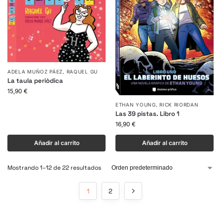
ADELA MUÑOZ PÁEZ
,
RAQUEL GU
La taula periòdica
15,90
€
ETHAN YOUNG
,
RICK RIORDAN
Las 39 pistas. Libro 1
16,90
€
Añadir al carrito
Añadir al carrito
Mostrando 1–12 de 22 resultados
1
2