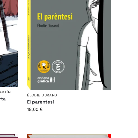
ARTÍN
ÉLODIE DURAND
rta
El parèntesi
18,00
€