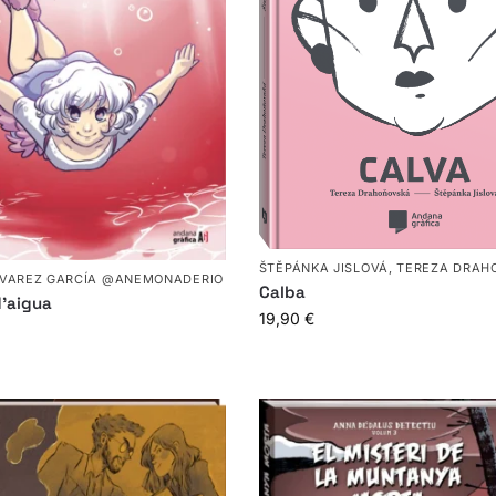
ŠTĚPÁNKA JISLOVÁ
,
TEREZA DRAH
LVAREZ GARCÍA @ANEMONADERIO
Calba
d’aigua
19,90
€