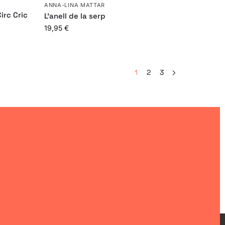
ANNA-LINA MATTAR
irc Cric
L’anell de la serp
19,95
€
1
2
3