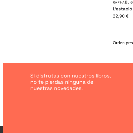
RAPHAËL 
L’estació
22,90
€
Si disfrutas con nuestros libros,
no te pierdas ninguna de
nuestras novedades!