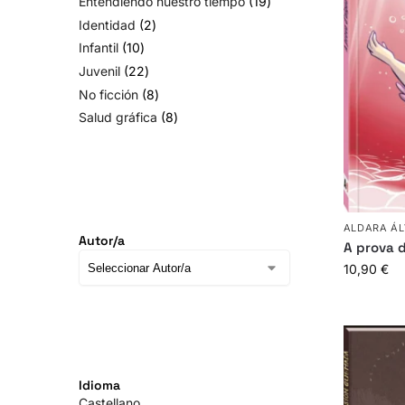
Entendiendo nuestro tiempo
19
Identidad
2
Infantil
10
Juvenil
22
No ficción
8
Salud gráfica
8
ALDARA Á
Autor/a
A prova 
10,90
€
Idioma
Castellano