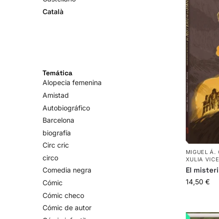
Català
Temática
Alopecia femenina
Amistad
Autobiográfico
Barcelona
biografía
Circ cric
MIGUEL Á.
circo
XULIA VIC
El mister
Comedia negra
14,50
€
Cómic
Cómic checo
Cómic de autor