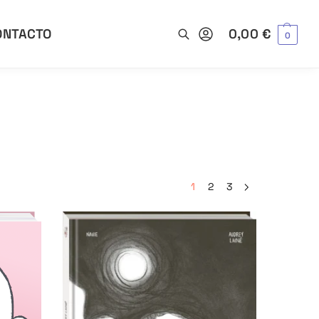
ONTACTO
0,00
€
0
Buscar
1
2
3