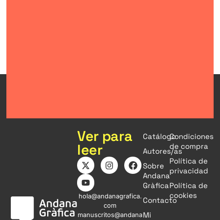
Ver para
Catálogo
Condiciones
leer
de compra
Autores/as
Política de
Sobre
privacidad
Andana
Gràfica
Política de
cookies
hola@andanagrafica.
Contacto
com
Mi
manuscritos@andana