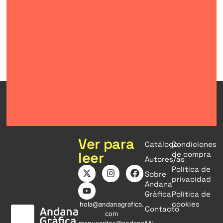
Ver para
Catálogo
Condiciones
leer
de compra
Autores/as
Política de
Sobre
privacidad
Andana
Gràfica
Política de
cookies
hola@andanagrafica.
Contacto
com