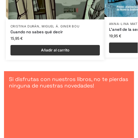
ANNA-LINA MAT
CRISTINA DURÁN
,
MIGUEL Á. GINER BOU
L’anell de la se
Cuando no sabes qué decir
19,95
€
15,95
€
Añadir al carrito
Si disfrutas con nuestros libros, no te pierdas
ninguna de nuestras novedades!