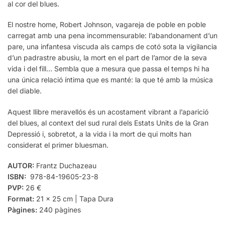
al cor del blues.
El nostre home, Robert Johnson, vagareja de poble en poble
carregat amb una pena incommensurable: l’abandonament d’un
pare, una infantesa viscuda als camps de cotó sota la vigilancia
d’un padrastre abusiu, la mort en el part de l’amor de la seva
vida i del fill… Sembla que a mesura que passa el temps hi ha
una única relació íntima que es manté: la que té amb la música
del diable.
Aquest llibre meravellós és un acostament vibrant a l’aparició
del blues, al context del sud rural dels Estats Units de la Gran
Depressió i, sobretot, a la vida i la mort de qui molts han
considerat el primer bluesman.
AUTOR:
Frantz Duchazeau
ISBN:
978-84-19605-23-8
PVP:
26 €
Format:
21 x 25 cm | Tapa Dura
Pàgines:
240 pàgines