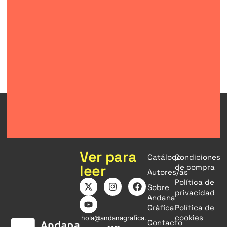
Ver para
Catálogo
Condiciones
leer
de compra
Autores/as
Política de
Sobre
privacidad
Andana
Gràfica
Política de
cookies
hola@andanagrafica.
Contacto